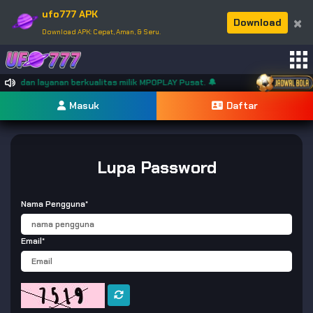
ufo777 APK
×
Download
Download APK: Cepat, Aman, & Seru.
aman dan layanan berkualitas milik MPOPLAY Pusat. 🔔
Masuk
Daftar
Lupa Password
Nama Pengguna*
Email*