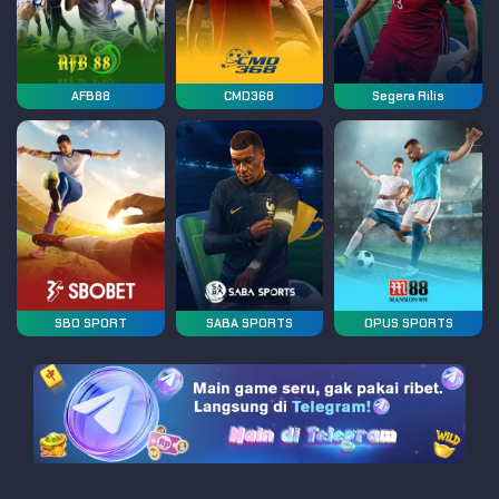
AFB88
CMD368
Segera Rilis
SBO SPORT
SABA SPORTS
OPUS SPORTS