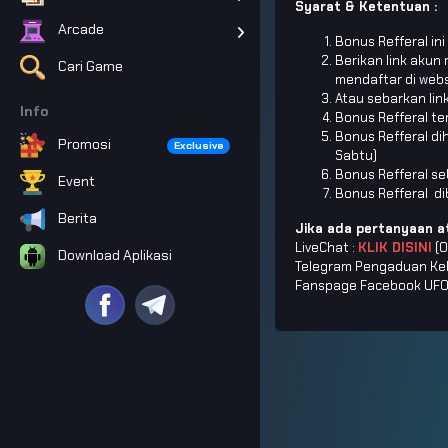
Syarat & Ketentuan :
Arcade
Bonus Refferal in
Berikan link akun
Cari Game
mendaftar di webs
Atau sebarkan lin
Info
Bonus Refferal te
Bonus Refferal di
Promosi
Exclusive
Sabtu)
Bonus Refferal se
Event
Bonus Refferal di
Berita
Jika ada pertanyaan at
LiveChat :
KLIK DISINI
(O
Download Aplikasi
Telegram Pengaduan Ke
Fanspage Facebook UFO