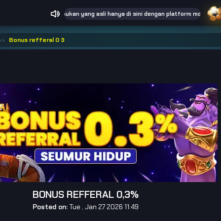
tang di UFO777! Temukan yang asli hanya di sini dengan platform modern, sis
Bonus refferal 0 3
BONUS REFFERAL 0,3%
Posted on:
Tue , Jan 27 2026 11:49