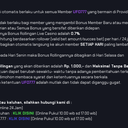
ini otomatis berlaku untuk semua Member
UFO777
yang bermain di Provid
tidak berlaku bagi member yang mengambil Bonus Member Baru atau me
ian atau Semua Bonus yang bersifat diberikan didepan.
nya Bonus Rollingan Live Casino adalah
0.7%
.
hitung berdasarkan rollover (valid bet amount/succes bet) per hari / 24 
dibagikan otomatis langsung ke akun member
SETIAP HARI
paling lambat
 pada Hari Senin maka Bonus Rollingannya dibagikan di Hari Selasa dan
llingan
yang akan diberikan adalah
Rp. 1.000,-
dan
Maksimal Tanpa B
tuan dapat berubah sewaktu- waktu tanpa adanya pemberitahuan terl
u dimohon membaca syarat dan ketentuannya secara berkala.
n ketentuan
UFO777
adalah mutlak dan tidak dapat diganggu gugat.
au keluhan, silahkan hubungi kami di :
nline 24 Jam)
luhan :
KLIK DISINI
(Online Pukul 10.00 wib sd 17.00 wib)
777 :
KLIK DISINI
(Online Pukul 10.00 wib sd 17.00 wib)