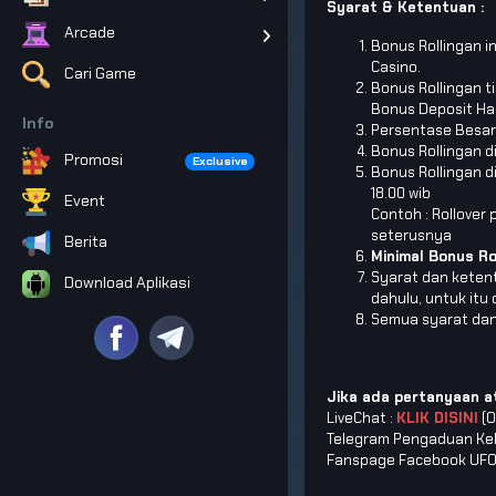
Syarat & Ketentuan :
Arcade
Bonus Rollingan 
Casino.
Cari Game
Bonus Rollingan 
Bonus Deposit Har
Info
Persentase Besar
Bonus Rollingan di
Promosi
Exclusive
Bonus Rollingan 
18.00 wib
Event
Contoh : Rollover
seterusnya
Berita
Minimal Bonus Ro
Syarat dan keten
Download Aplikasi
dahulu, untuk it
Semua syarat da
Jika ada pertanyaan at
LiveChat :
KLIK DISINI
(O
Telegram Pengaduan Ke
Fanspage Facebook UFO