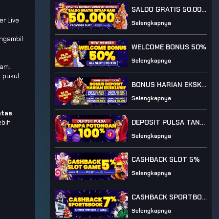
SALDO GRATIS 50.000 TIAP HARI
er Live
Selengkapnya
ngambil
WELCOME BONUS 50%
Selengkapnya
jam.
 pukul
BONUS HARIAN EKSKLUSIF
Selengkapnya
atas
.
DEPOSIT PULSA TANPA POTONGAN
ebih
Selengkapnya
CASHBACK SLOT 5%
Selengkapnya
CASHBACK SPORTBOOK 7%
Selengkapnya