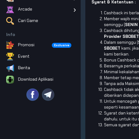
Syarat & Ketentuan :
Arcade
Cashback ini ber
Member wajib mini
Cari Game
seminggu (
SENIN
Cashback dihitung
Info
Provider SBOBET
Dalam seminggu (
Promosi
Exclusive
SBOBET
kami, jik
kami berikan.
Event
Bonus Cashback 
Besarnya perkali
Berita
Minimal kekalaha
Member tetap men
Download Aplikasi
Tanpa ada Maksim
Cashback tidak a
diberikan didepan
Untuk mencegah pe
seperti kesamaan 
Syarat dan keten
dahulu, untuk it
Semua syarat da