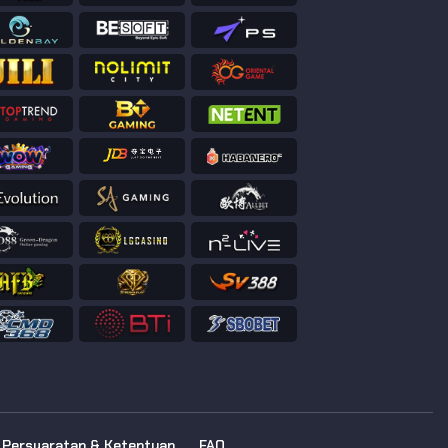
Persyaratan & Ketentuan
FAQ