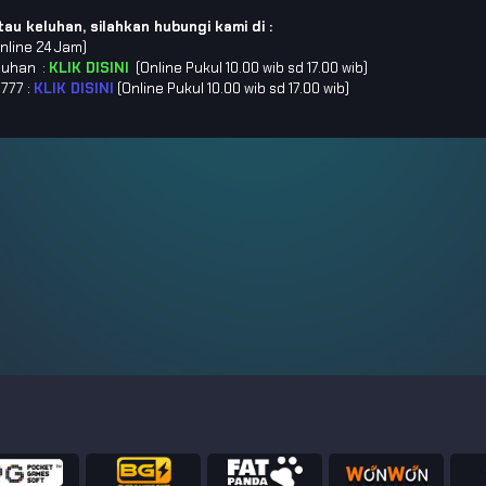
au keluhan, silahkan hubungi kami di :
nline 24 Jam)
luhan :
KLIK DISINI
(Online Pukul 10.00 wib sd 17.00 wib)
777 :
KLIK DISINI
(Online Pukul 10.00 wib sd 17.00 wib)