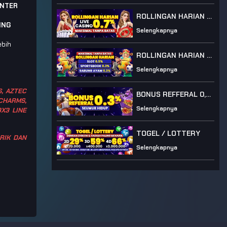
UNTER
ROLLINGAN HARIAN LIVE CASINO
ING
Selengkapnya
ebih
ROLLINGAN HARIAN UMUM
Selengkapnya
S, AZTEC
BONUS REFFERAL 0,3%
 CHARMS,
Selengkapnya
X3 LINE
TOGEL / LOTTERY
RIK DAN
Selengkapnya