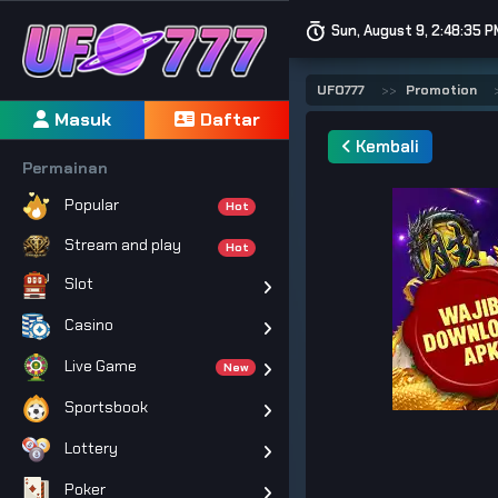
Sun, August 9, 2:48:36 P
🌍 Selamat d
UFO777
Promotion
Masuk
Daftar
Kembali
Permainan
Popular
Hot
Stream and play
Hot
Slot
Casino
Live Game
New
Sportsbook
Lottery
Poker